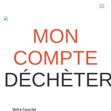
Bascu
la
navig
MON
COMPTE
DÉCHÈTER
Votre Courriel